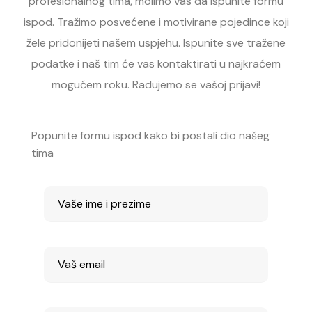
profesionalnog tima, molimo vas da ispunite formu
ispod. Tražimo posvećene i motivirane pojedince koji
žele pridonijeti našem uspjehu. Ispunite sve tražene
podatke i naš tim će vas kontaktirati u najkraćem
mogućem roku. Radujemo se vašoj prijavi!
Popunite formu ispod kako bi postali dio našeg
tima