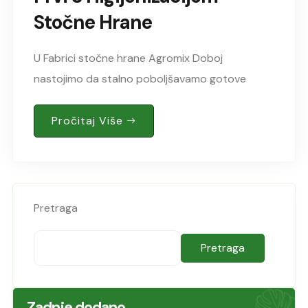
Stočne Hrane
U Fabrici stočne hrane Agromix Doboj
nastojimo da stalno poboljšavamo gotove
proizvode koje proizvodimo, te postupke i
procese koji su sastavni dio proizvodnje stočne
Pročitaj Više
hrane. Dodatno usmjeravamo svoje aktivnosti..
Pretraga
Pretraga
Zadnje dodano